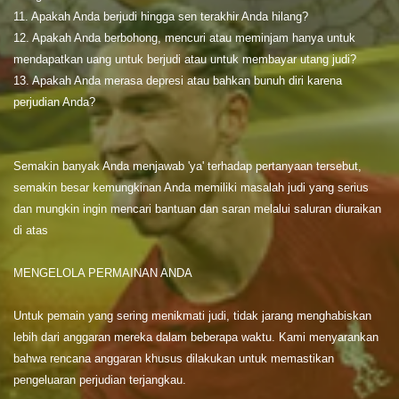
11. Apakah Anda berjudi hingga sen terakhir Anda hilang?

12. Apakah Anda berbohong, mencuri atau meminjam hanya untuk 
mendapatkan uang untuk berjudi atau untuk membayar utang judi?

13. Apakah Anda merasa depresi atau bahkan bunuh diri karena 
perjudian Anda?

Semakin banyak Anda menjawab 'ya' terhadap pertanyaan tersebut, 
semakin besar kemungkinan Anda memiliki masalah judi yang serius 
dan mungkin ingin mencari bantuan dan saran melalui saluran diuraikan 
di atas

MENGELOLA PERMAINAN ANDA

Untuk pemain yang sering menikmati judi, tidak jarang menghabiskan 
lebih dari anggaran mereka dalam beberapa waktu. Kami menyarankan 
bahwa rencana anggaran khusus dilakukan untuk memastikan 
pengeluaran perjudian terjangkau.
